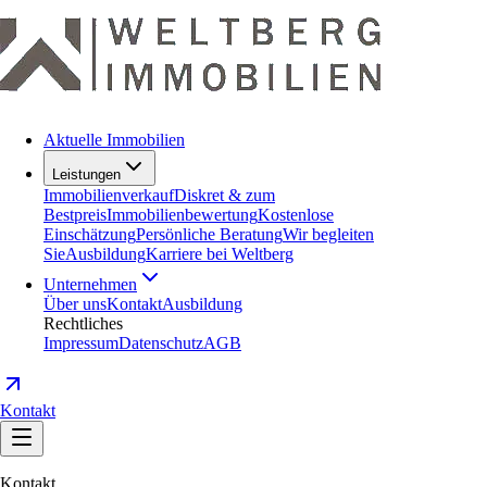
Aktuelle Immobilien
Leistungen
Immobilienverkauf
Diskret & zum
Bestpreis
Immobilienbewertung
Kostenlose
Einschätzung
Persönliche Beratung
Wir begleiten
Sie
Ausbildung
Karriere bei Weltberg
Unternehmen
Über uns
Kontakt
Ausbildung
Rechtliches
Impressum
Datenschutz
AGB
Kontakt
Kontakt